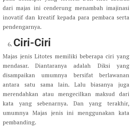
dari majas ini cenderung menambah imajinasi
inovatif dan kreatif kepada para pembaca serta
pendengarnya.
Ciri-Ciri
Majas jenis Litotes memiliki beberapa ciri yang
mendasar. Diantaranya adalah Diksi yang
disampaikan umumnya bersifat berlawanan
antara satu sama lain. Lalu biasanya juga
merendahkan atau mengecilkan maksud dari
kata yang sebenarnya. Dan yang terakhir,
umumnya Majas jenis ini menggunakan kata
pembanding.