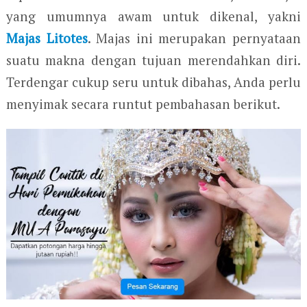
yang umumnya awam untuk dikenal, yakni
Majas Litotes
. Majas ini merupakan pernyataan
suatu makna dengan tujuan merendahkan diri.
Terdengar cukup seru untuk dibahas, Anda perlu
menyimak secara runtut pembahasan berikut.