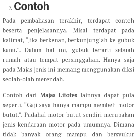
Contoh
Pada pembahasan terakhir, terdapat contoh
beserta penjelasannya. Misal terdapat pada
kalimat, “Jika berkenan, berkunjunglah ke gubuk
kami.”. Dalam hal ini, gubuk berarti sebuah
rumah atau tempat persinggahan. Hanya saja
pada Majas jenis ini memang menggunakan diksi
seolah-olah merendah.
Contoh dari
Majas Litotes
lainnya dapat pula
seperti, “Gaji saya hanya mampu membeli motor
butut.”. Padahal motor butut sendiri merupakan
jenis kendaraan motor pada umumnya. Dimana
tidak banyak orang mampu dan bersyukur