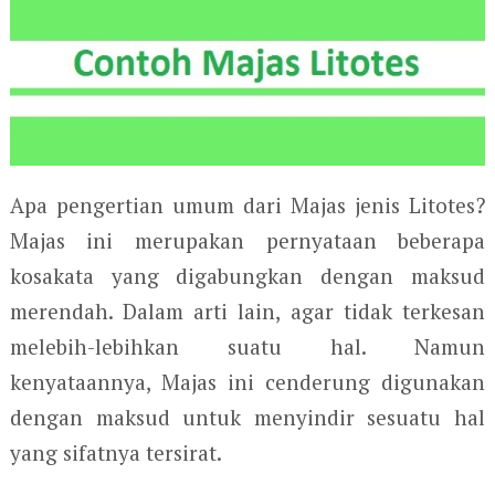
Apa pengertian umum dari Majas jenis Litotes?
Majas ini merupakan pernyataan beberapa
kosakata yang digabungkan dengan maksud
merendah. Dalam arti lain, agar tidak terkesan
melebih-lebihkan suatu hal. Namun
kenyataannya, Majas ini cenderung digunakan
dengan maksud untuk menyindir sesuatu hal
yang sifatnya tersirat.