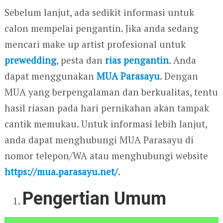
Sebelum lanjut, ada sedikit informasi untuk
calon mempelai pengantin. Jika anda sedang
mencari make up artist profesional untuk
prewedding
, pesta dan
rias pengantin
. Anda
dapat menggunakan
MUA Parasayu
. Dengan
MUA yang berpengalaman dan berkualitas, tentu
hasil riasan pada hari pernikahan akan tampak
cantik memukau. Untuk informasi lebih lanjut,
anda dapat menghubungi MUA Parasayu di
nomor telepon/WA atau menghubungi website
https://mua.parasayu.net/
.
Pengertian Umum