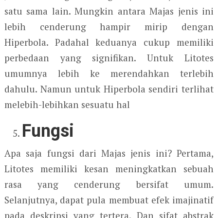
satu sama lain. Mungkin antara Majas jenis ini
lebih cenderung hampir mirip dengan
Hiperbola. Padahal keduanya cukup memiliki
perbedaan yang signifikan. Untuk Litotes
umumnya lebih ke merendahkan terlebih
dahulu. Namun untuk Hiperbola sendiri terlihat
melebih-lebihkan sesuatu hal
Fungsi
Apa saja fungsi dari Majas jenis ini? Pertama,
Litotes memiliki kesan meningkatkan sebuah
rasa yang cenderung bersifat umum.
Selanjutnya, dapat pula membuat efek imajinatif
pada deskripsi yang tertera. Dan sifat abstrak