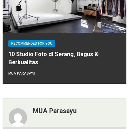
RECOMMENDED FOR YOU
10 Studio Foto di Serang, Bagus &
Berkualitas
MUA PARASAYU
MUA Parasayu