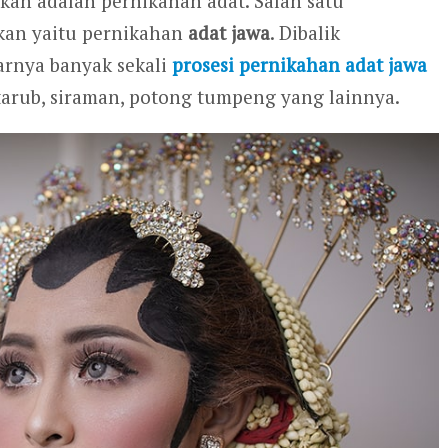
kan adalah pernikahan adat. Salah satu
kan yaitu pernikahan
adat jawa
. Dibalik
arnya banyak sekali
prosesi pernikahan adat jawa
tarub, siraman, potong tumpeng yang lainnya.