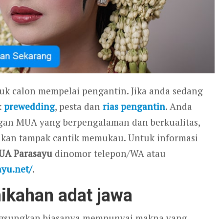
tuk calon mempelai pengantin. Jika anda sedang
k
prewedding
, pesta dan
rias pengantin
. Anda
gan MUA yang berpengalaman dan berkualitas,
 akan tampak cantik memukau. Untuk informasi
UA Parasayu
dinomor telepon/WA atau
ayu.net/
.
ikahan adat jawa
langsungkan biasanya mempunyai makna yang