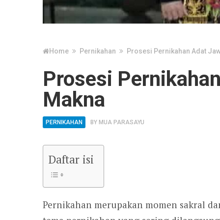
Home
Pernikahan
Prosesi Pernikahan Adat Ja
Prosesi Pernikaha
Makna
PERNIKAHAN
BY
MUA PARASAYU
Daftar isi
Pernikahan merupakan momen sakral dan