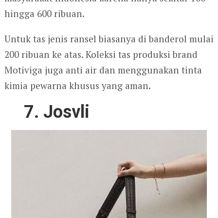
hingga 600 ribuan.
Untuk tas jenis ransel biasanya di banderol mulai
200 ribuan ke atas. Koleksi tas produksi brand
Motiviga juga anti air dan menggunakan tinta
kimia pewarna khusus yang aman.
7. Josvli