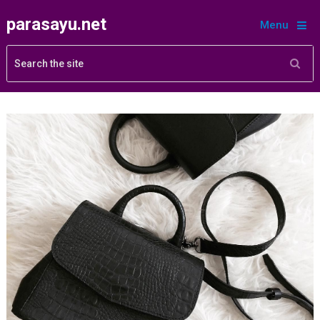
parasayu.net
Menu