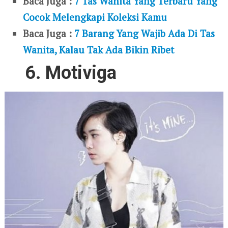
Baca Juga :
7 Tas Wanita Yang Terbaru Yang
Cocok Melengkapi Koleksi Kamu
Baca Juga :
7 Barang Yang Wajib Ada Di Tas
Wanita, Kalau Tak Ada Bikin Ribet
6. Motiviga