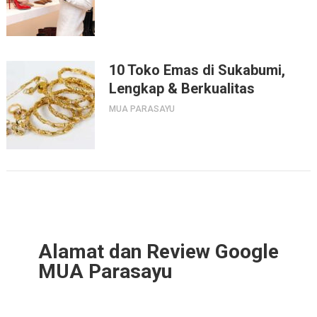
10 Toko Emas di Sukabumi,
Lengkap & Berkualitas
MUA PARASAYU
Alamat dan Review Google
MUA Parasayu