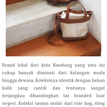
Brand lokal dari kota Bandung yang satu ini
cukup banyak diminati dari kalangan muda
hingga dewasa. Koleksinya identik dengan bahan
kulit yang cantik dan tentunya sangat
terjangkau dibandingkan tas branded luar
negeri. Koleksi tasnya mulai dari tote bag, sling