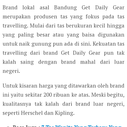
Brand lokal asal Bandung Get Daily Gear
merupakan produsen tas yang fokus pada tas
travelling. Mulai dari tas berukuran kecil hingga
yang paling besar atau yang baisa digunakan
untuk naik gunung pun ada di sini. Kekuatan tas
travelling dari brand Get Daily Gear pun tak
kalah saing dengan brand mahal dari luar
negeri.
Untuk kisaran harga yang ditawarkan oleh brand
ini yaitu sekitar 200 ribuan ke atas. Meski begitu,
kualitasnya tak kalah dari brand luar negeri,
seperti Herschel dan Kipling.