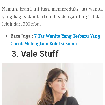
Namun, brand ini juga memproduksi tas wanita
yang bagus dan berkualitas dengan harga tidak
lebih dari 300 ribu.
Baca Juga :
7 Tas Wanita Yang Terbaru Yang
Cocok Melengkapi Koleksi Kamu
3. Vale Stuff