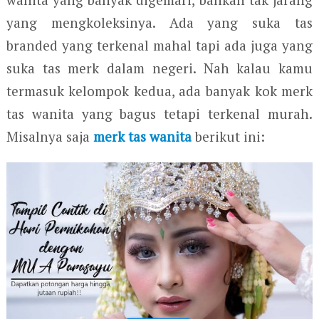
yang mengkoleksinya. Ada yang suka tas
branded yang terkenal mahal tapi ada juga yang
suka tas merk dalam negeri. Nah kalau kamu
termasuk kelompok kedua, ada banyak kok merk
tas wanita yang bagus tetapi terkenal murah.
Misalnya saja
merk tas wanita
berikut ini: