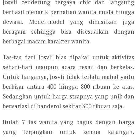
Josvli cenderung bergaya chic dan langsung
berhasil menarik perhatian wanita muda hingga
dewasa. Model-model yang dihasilkan juga
beragam sehingga bisa disesuaikan dengan
berbagai macam karakter wanita.
Tas-tas dari Josvli bias dipakai untuk aktivitas
sehari-hari maupun acara resmi dan berkelas.
Untuk harganya, Josvli tidak terlalu mahal yaitu
berkisar antara 400 hingga 800 ribuan ke atas.
Sedangkan untuk harga strapnya yang unik dan
bervariasi di banderol sekitar 300 ribuan saja.
Itulah 7 tas wanita yang bagus dengan harga
yang terjangkau untuk semua kalangan.