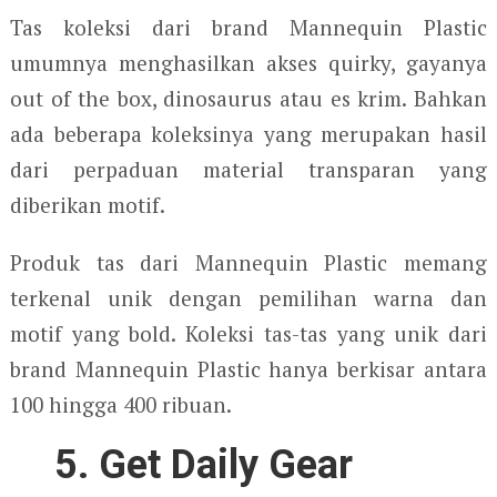
Tas koleksi dari brand Mannequin Plastic
umumnya menghasilkan akses quirky, gayanya
out of the box, dinosaurus atau es krim. Bahkan
ada beberapa koleksinya yang merupakan hasil
dari perpaduan material transparan yang
diberikan motif.
Produk tas dari Mannequin Plastic memang
terkenal unik dengan pemilihan warna dan
motif yang bold. Koleksi tas-tas yang unik dari
brand Mannequin Plastic hanya berkisar antara
100 hingga 400 ribuan.
5. Get Daily Gear