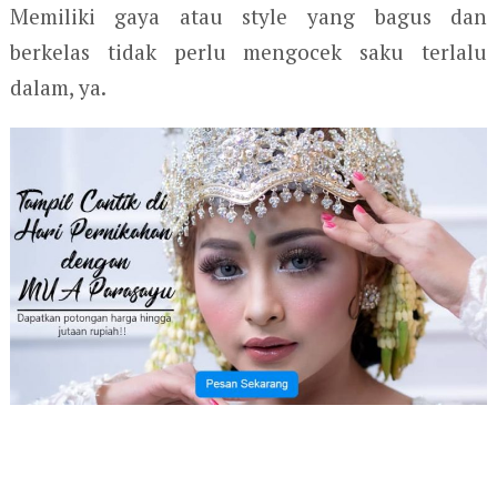
Memiliki gaya atau style yang bagus dan
berkelas tidak perlu mengocek saku terlalu
dalam, ya.