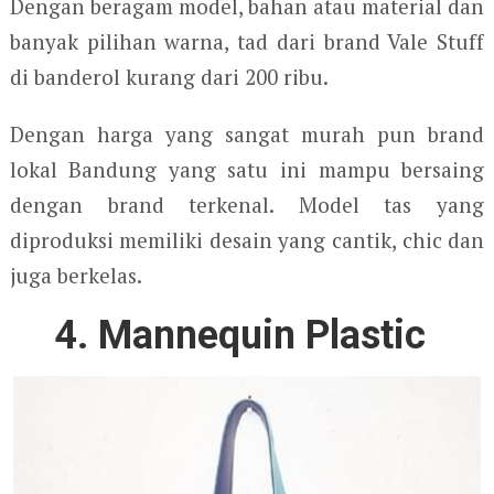
Dengan beragam model, bahan atau material dan
banyak pilihan warna, tad dari brand Vale Stuff
di banderol kurang dari 200 ribu.
Dengan harga yang sangat murah pun brand
lokal Bandung yang satu ini mampu bersaing
dengan brand terkenal. Model tas yang
diproduksi memiliki desain yang cantik, chic dan
juga berkelas.
4. Mannequin Plastic