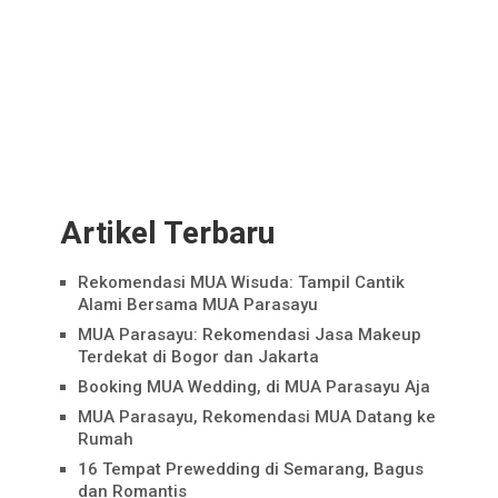
Artikel Terbaru
Rekomendasi MUA Wisuda: Tampil Cantik
Alami Bersama MUA Parasayu
MUA Parasayu: Rekomendasi Jasa Makeup
Terdekat di Bogor dan Jakarta
Booking MUA Wedding, di MUA Parasayu Aja
MUA Parasayu, Rekomendasi MUA Datang ke
Rumah
16 Tempat Prewedding di Semarang, Bagus
dan Romantis