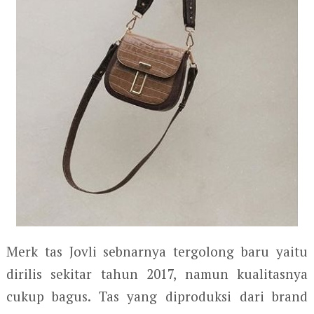
Merk tas Jovli sebnarnya tergolong baru yaitu
dirilis sekitar tahun 2017, namun kualitasnya
cukup bagus. Tas yang diproduksi dari brand