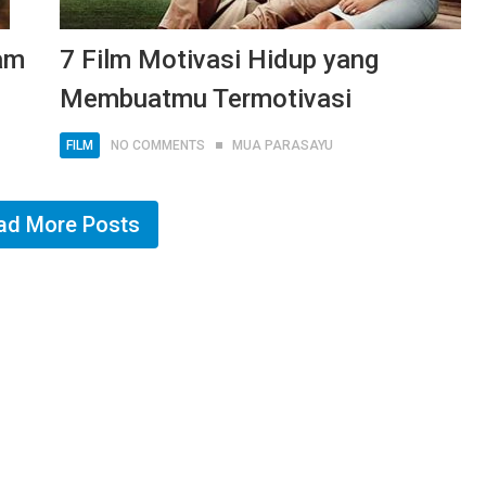
am
7 Film Motivasi Hidup yang
Membuatmu Termotivasi
FILM
NO COMMENTS
MUA PARASAYU
ad More Posts