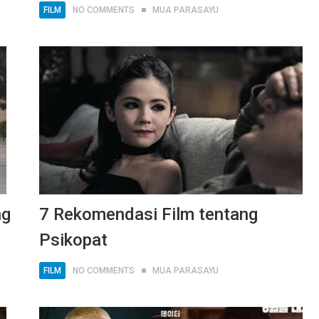
FILM
NO COMMENTS
MUA PARASAYU
ng
7 Rekomendasi Film tentang
Psikopat
FILM
NO COMMENTS
MUA PARASAYU