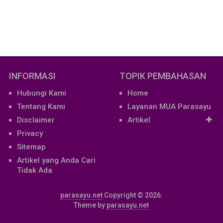
INFORMASI
TOPIK PEMBAHASAN
Hubungi Kami
Home
Tentang Kami
Layanan MUA Parasayu
Disclaimer
Artikel
Privacy
Sitemap
Artikel yang Anda Cari
Tidak Ada
parasayu.net
Copyright © 2026.
Theme by
parasayu.net