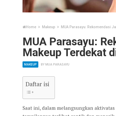
Home
Makeup
MUA Parasayu: Rekomendasi Jas
MUA Parasayu: Re
Makeup Terdekat di
MAKEUP
BY
MUA PARASAYU
Daftar isi
Saat ini, dalam melangsungkan aktivata