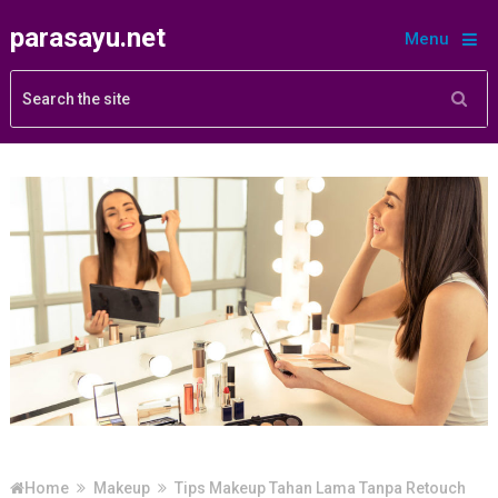
parasayu.net
Menu
Home
Makeup
Tips Makeup Tahan Lama Tanpa Retouch