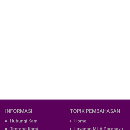
INFORMASI
TOPIK PEMBAHASAN
Hubungi Kami
Home
Tentang Kami
Layanan MUA Parasayu