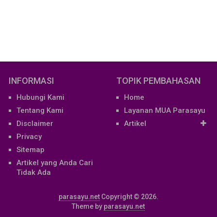
INFORMASI
TOPIK PEMBAHASAN
Hubungi Kami
Home
Tentang Kami
Layanan MUA Parasayu
Disclaimer
Artikel
Privacy
Sitemap
Artikel yang Anda Cari
Tidak Ada
parasayu.net
Copyright © 2026.
Theme by
parasayu.net