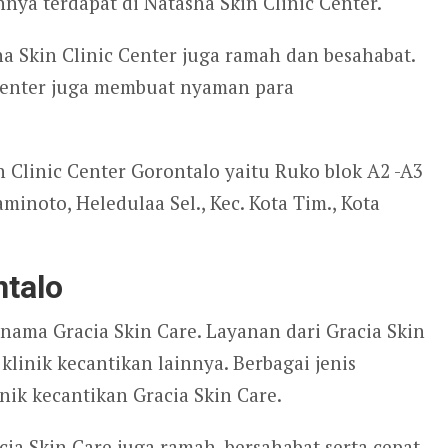
nya terdapat di Natasha Skin Clinic Center.
a Skin Clinic Center juga ramah dan besahabat.
c Center juga membuat nyaman para
 Clinic Center Gorontalo yaitu Ruko blok A2 -A3
minoto, Heledulaa Sel., Kec. Kota Tim., Kota
ntalo
nama Gracia Skin Care. Layanan dari Gracia Skin
klinik kecantikan lainnya. Berbagai jenis
inik kecantikan Gracia Skin Care.
ia Skin Care juga ramah, bersahabat serta cepat