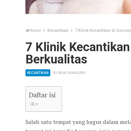
Home
Kecantikan
7 Klinik Kecantikan di Goront
7 Klinik Kecantikan
Berkualitas
KECANTIKAN
BY
MUA PARASAYU
Daftar isi
Salah satu tempat yang bagus dalam me