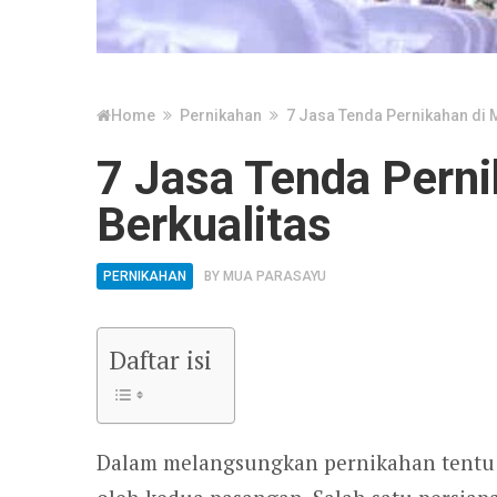
Home
Pernikahan
7 Jasa Tenda Pernikahan di 
7 Jasa Tenda Perni
Berkualitas
PERNIKAHAN
BY
MUA PARASAYU
Daftar isi
Dalam melangsungkan pernikahan tentu b