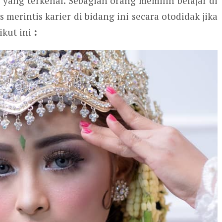
 yang terkenal. Sebagian orang memilih belajar di
merintis karier di bidang ini secara otodidak jika
ikut ini
: