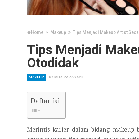
Home
Makeup
Tips Menjadi Makeup Artist Sec
Tips Menjadi Makeu
Otodidak
MAKEUP
BY
MUA PARASAYU
Daftar isi
Merintis karier dalam bidang makeup