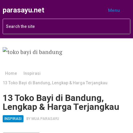
parasayu.net
Menu
Home
Inspirasi
13 Toko Bayi di Bandung, Lengkap & Harga Terjangkau
13 Toko Bayi di Bandung,
Lengkap & Harga Terjangkau
INSPIRASI
BY
MUA PARASAYU
Daftar isi