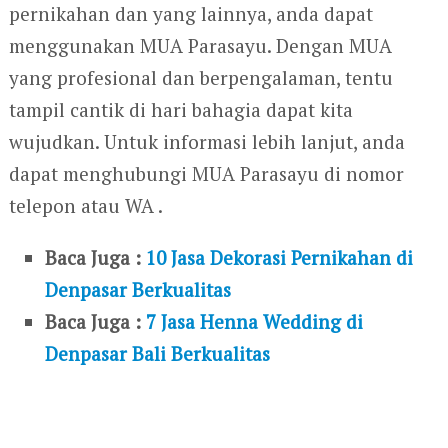
pernikahan dan yang lainnya, anda dapat
menggunakan MUA Parasayu. Dengan MUA
yang profesional dan berpengalaman, tentu
tampil cantik di hari bahagia dapat kita
wujudkan. Untuk informasi lebih lanjut, anda
dapat menghubungi MUA Parasayu di nomor
telepon atau WA .
Baca Juga :
10 Jasa Dekorasi Pernikahan di
Denpasar Berkualitas
Baca Juga :
7 Jasa Henna Wedding di
Denpasar Bali Berkualitas