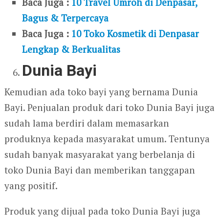
Baca Juga :
10 Travel Umroh di Denpasar,
Bagus & Terpercaya
Baca Juga :
10 Toko Kosmetik di Denpasar
Lengkap & Berkualitas
Dunia Bayi
Kemudian ada toko bayi yang bernama Dunia
Bayi. Penjualan produk dari toko Dunia Bayi juga
sudah lama berdiri dalam memasarkan
produknya kepada masyarakat umum. Tentunya
sudah banyak masyarakat yang berbelanja di
toko Dunia Bayi dan memberikan tanggapan
yang positif.
Produk yang dijual pada toko Dunia Bayi juga