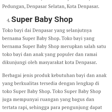
Pedungan, Denpasar Selatan, Kota Denpasar.
Super Baby Shop
Toko bayi dai Denpasar yang selanjutnya
bernama Super Baby Shop. Toko bayi yang
bernama Super Baby Shop merupkan salah satu
toko bayi dan anak yang populer dan ramai
dikunjungi oleh masyarakat kota Denpasar.
Berbagai jenis produk kebutuhan bayi dan anak
yang berkualitas tersedia dengan lengkap di
toko Super Baby Shop. Toko Super Baby Shop
juga mempunyai ruangan yang bagus dan
tertata rapi, sehingga para pengunjung dapat