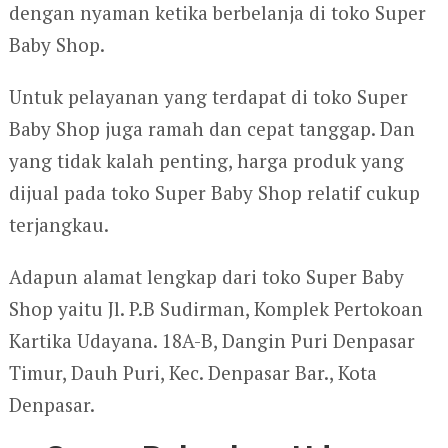
dengan nyaman ketika berbelanja di toko Super
Baby Shop.
Untuk pelayanan yang terdapat di toko Super
Baby Shop juga ramah dan cepat tanggap. Dan
yang tidak kalah penting, harga produk yang
dijual pada toko Super Baby Shop relatif cukup
terjangkau.
Adapun alamat lengkap dari toko Super Baby
Shop yaitu Jl. P.B Sudirman, Komplek Pertokoan
Kartika Udayana. 18A-B, Dangin Puri Denpasar
Timur, Dauh Puri, Kec. Denpasar Bar., Kota
Denpasar.