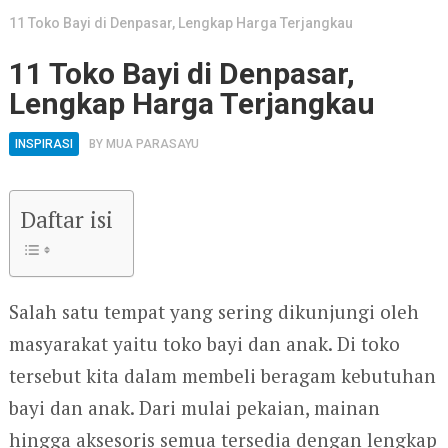
11 Toko Bayi di Denpasar, Lengkap Harga Terjangkau
11 Toko Bayi di Denpasar,
Lengkap Harga Terjangkau
INSPIRASI
BY
MUA PARASAYU
Daftar isi
Salah satu tempat yang sering dikunjungi oleh
masyarakat yaitu toko bayi dan anak. Di toko
tersebut kita dalam membeli beragam kebutuhan
bayi dan anak. Dari mulai pekaian, mainan
hingga aksesoris semua tersedia dengan lengkap