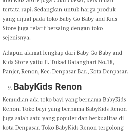
tertata rapi. Sedangkan untuk harga produk
yang dijual pada toko Baby Go Baby and Kids
Store juga relatif bersaing dengan toko
sejenisnya.
Adapun alamat lengkap dari Baby Go Baby and
Kids Store yaitu Jl. Tukad Batanghari No.18,
Panjer, Renon, Kec. Denpasar Bar., Kota Denpasar.
BabyKids Renon
Kemudian ada toko bayi yang bernama BabyKids
Renon. Toko bayi yang bernama BabyKids Renon
juga salah satu yang populer dan berkualitas di
kota Denpasar. Toko BabyKids Renon tergolong