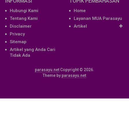
INFORMASI
TOPIK PEMBAHASAN
Hubungi Kami
Home
Tentang Kami
Layanan MUA Parasayu
Disclaimer
Artikel
Privacy
Sitemap
Artikel yang Anda Cari
Tidak Ada
parasayu.net
Copyright © 2026.
Theme by
parasayu.net