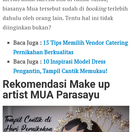
biasanya Mua tersebut sudah di
booking
terlebih
dahulu oleh orang lain. Tentu hal ini tidak
diinginkan bukan?
Baca Juga :
15 Tips Memilih Vendor Catering
Pernikahan Berkualitas
Baca Juga :
10 Inspirasi Model Dress
Pengantin, Tampil Cantik Memukau!
Rekomendasi Make up
artist MUA Parasayu