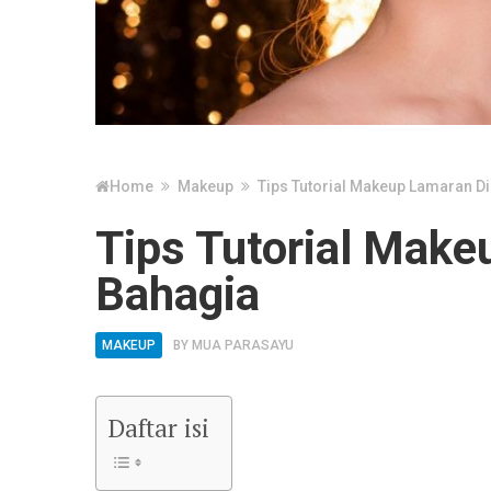
Home
Makeup
Tips Tutorial Makeup Lamaran Di
Tips Tutorial Make
Bahagia
MAKEUP
BY
MUA PARASAYU
Daftar isi