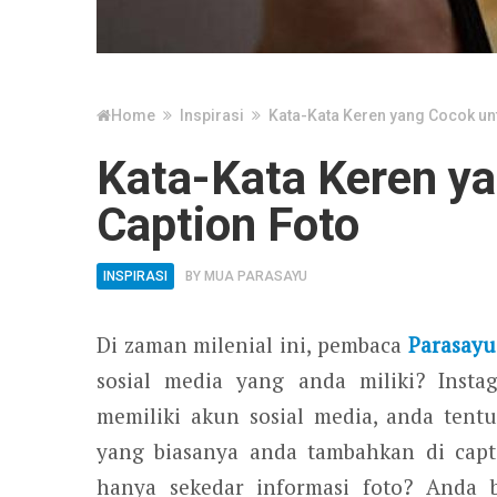
Home
Inspirasi
Kata-Kata Keren yang Cocok un
Kata-Kata Keren y
Caption Foto
INSPIRASI
BY
MUA PARASAYU
Di zaman milenial ini, pembaca
Parasayu
sosial media yang anda miliki? Insta
memiliki akun sosial media, anda tent
yang biasanya anda tambahkan di capt
hanya sekedar informasi foto? Anda 