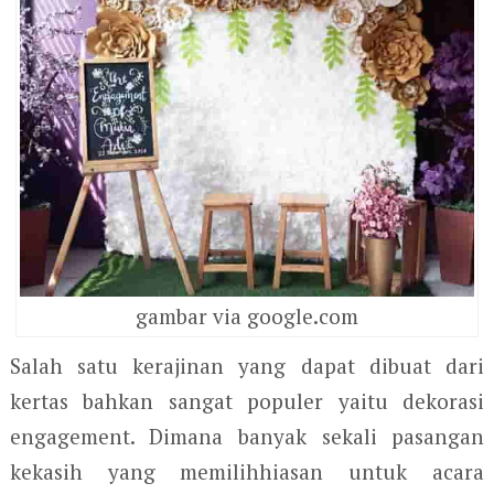
gambar via google.com
Salah satu kerajinan yang dapat dibuat dari
kertas bahkan sangat populer yaitu dekorasi
engagement. Dimana banyak sekali pasangan
kekasih yang memilihhiasan untuk acara