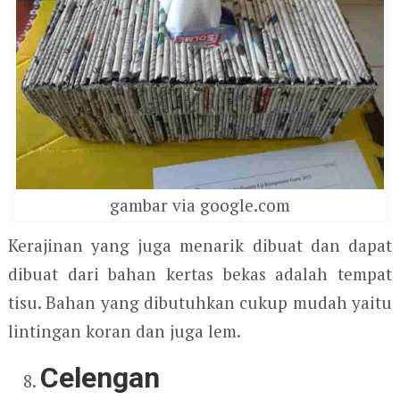
gambar via google.com
Kerajinan yang juga menarik dibuat dan dapat
dibuat dari bahan kertas bekas adalah tempat
tisu. Bahan yang dibutuhkan cukup mudah yaitu
lintingan koran dan juga lem.
Celengan