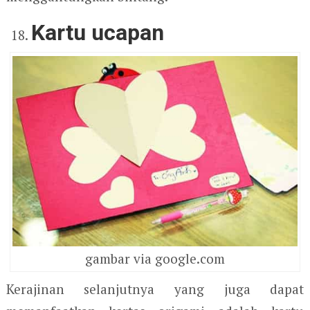
Kartu ucapan
gambar via google.com
Kerajinan selanjutnya yang juga dapat