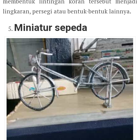
membentuk lintingan koran tersebut menjadi
lingkaran, persegi atau bentuk-bentuk lainnya.
Miniatur sepeda