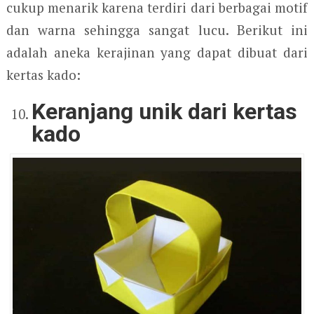
cukup menarik karena terdiri dari berbagai motif
dan warna sehingga sangat lucu. Berikut ini
adalah aneka kerajinan yang dapat dibuat dari
kertas kado:
Keranjang unik dari kertas
kado