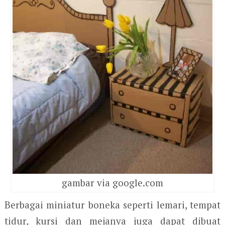
gambar via google.com
Berbagai miniatur boneka seperti lemari, tempat
tidur, kursi dan mejanya juga dapat dibuat