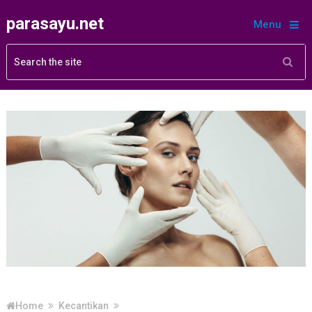
parasayu.net
Menu
Home
Kecantikan