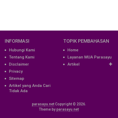
INFORMASI
TOPIK PEMBAHASAN
Hubungi Kami
Home
Tentang Kami
Layanan MUA Parasayu
Disclaimer
Artikel
Privacy
Sitemap
Artikel yang Anda Cari
Tidak Ada
parasayu.net
Copyright © 2026.
Theme by
parasayu.net