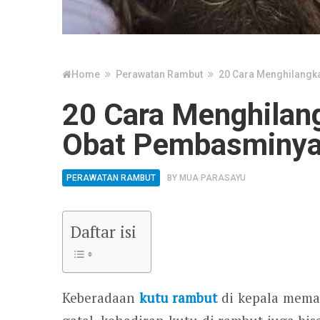
Home
Perawatan Rambut
20 Cara Menghilangk
20 Cara Menghilan
Obat Pembasminy
PERAWATAN RAMBUT
BY
MUA PARASAYU
Daftar isi
Keberadaan
kutu rambut
di kepala mema