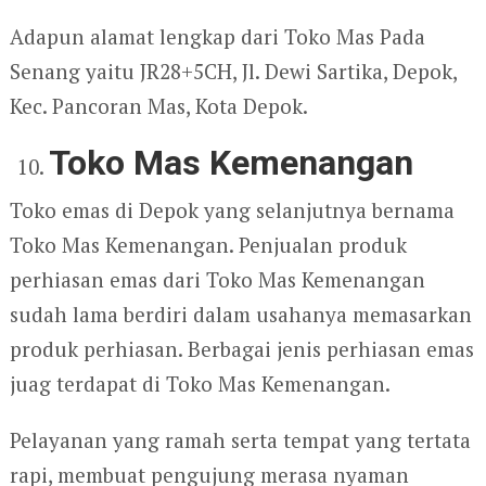
Adapun alamat lengkap dari Toko Mas Pada
Senang yaitu JR28+5CH, Jl. Dewi Sartika, Depok,
Kec. Pancoran Mas, Kota Depok.
Toko Mas Kemenangan
Toko emas di Depok yang selanjutnya bernama
Toko Mas Kemenangan. Penjualan produk
perhiasan emas dari Toko Mas Kemenangan
sudah lama berdiri dalam usahanya memasarkan
produk perhiasan. Berbagai jenis perhiasan emas
juag terdapat di Toko Mas Kemenangan.
Pelayanan yang ramah serta tempat yang tertata
rapi, membuat pengujung merasa nyaman