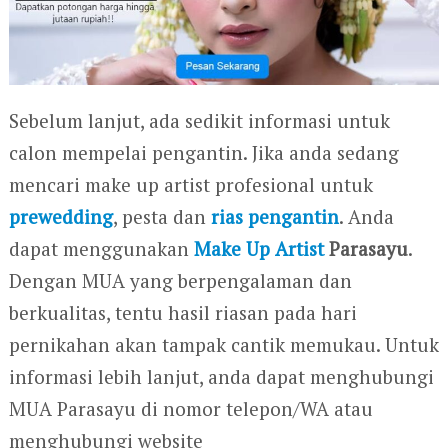
Sebelum lanjut, ada sedikit informasi untuk
calon mempelai pengantin. Jika anda sedang
mencari make up artist profesional untuk
prewedding
, pesta dan
rias pengantin
. Anda
dapat menggunakan
Make Up Artist
Parasayu
.
Dengan MUA yang berpengalaman dan
berkualitas, tentu hasil riasan pada hari
pernikahan akan tampak cantik memukau. Untuk
informasi lebih lanjut, anda dapat menghubungi
MUA Parasayu di nomor telepon/WA atau
menghubungi website