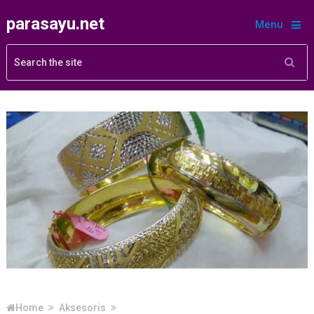
parasayu.net
Menu
Home
Aksesoris