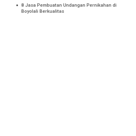
8 Jasa Pembuatan Undangan Pernikahan di
Boyolali Berkualitas