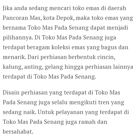
Jika anda sedang mencari toko emas di daerah
Pancoran Mas, kota Depok, maka toko emas yang
bernama Toko Mas Pada Senang dapat menjadi
pilihannya. Di Toko Mas Pada Senang juga
terdapat beragam koleksi emas yang bagus dan
menarik. Dari perhiasan berbentuk cincin,
kalung, anting, gelang hingga perhiasan lainnya
terdapat di Toko Mas Pada Senang.
Disain perhiasan yang terdapat di Toko Mas
Pada Senang juga selalu mengikuti tren yang
sedang naik. Untuk pelayanan yang terdapat di
Toko Mas Pada Senang juga ramah dan
bersahabat.