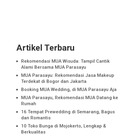
Artikel Terbaru
Rekomendasi MUA Wisuda: Tampil Cantik
Alami Bersama MUA Parasayu
MUA Parasayu: Rekomendasi Jasa Makeup
Terdekat di Bogor dan Jakarta
Booking MUA Wedding, di MUA Parasayu Aja
MUA Parasayu, Rekomendasi MUA Datang ke
Rumah
16 Tempat Prewedding di Semarang, Bagus
dan Romantis
10 Toko Bunga di Mojokerto, Lengkap &
Berkualitas