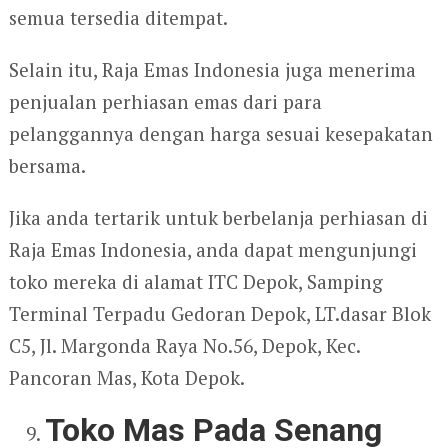
semua tersedia ditempat.
Selain itu, Raja Emas Indonesia juga menerima
penjualan perhiasan emas dari para
pelanggannya dengan harga sesuai kesepakatan
bersama.
Jika anda tertarik untuk berbelanja perhiasan di
Raja Emas Indonesia, anda dapat mengunjungi
toko mereka di alamat ITC Depok, Samping
Terminal Terpadu Gedoran Depok, LT.dasar Blok
C5, Jl. Margonda Raya No.56, Depok, Kec.
Pancoran Mas, Kota Depok.
Toko Mas Pada Senang