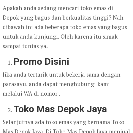
Apakah anda sedang mencari toko emas di
Depok yang bagus dan berkualitas tinggi? Nah
dibawah ini ada beberapa toko emas yang bagus
untuk anda kunjungi. Oleh karena itu simak
sampai tuntas ya.
Promo Disini
Jika anda tertarik untuk bekerja sama dengan
parasayu, anda dapat menghubungi kami
melalui WA di nomor .
Toko Mas Depok Jaya
Selanjutnya ada toko emas yang bernama Toko
Mas Depok Jaya. Di Toko Mas Depok Jaya menjual