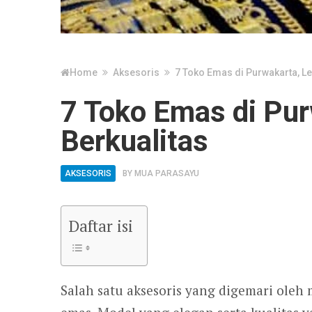
Home
Aksesoris
7 Toko Emas di Purwakarta, Le
7 Toko Emas di Pur
Berkualitas
AKSESORIS
BY
MUA PARASAYU
Daftar isi
Salah satu aksesoris yang digemari oleh 