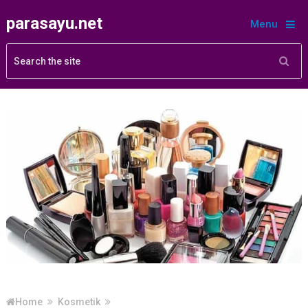
parasayu.net
Menu
Home
Kosmetik