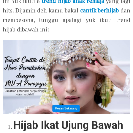
ini Yuk ikuti 8
trend hijab anak remaja
yang lagi
hits. Dijamin deh kamu bakal
cantik berhijab
dan
mempesona, tunggu apalagi yuk ikuti trend
hijab dibawah ini:
Hijab Ikat Ujung Bawah