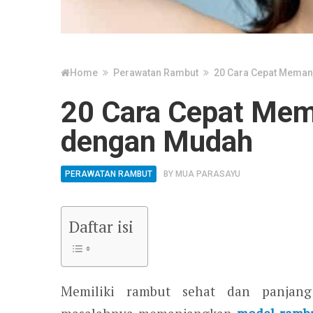
Home
Perawatan Rambut
20 Cara Cepat Mema
20 Cara Cepat Me
dengan Mudah
PERAWATAN RAMBUT
BY
MUA PARASAYU
Daftar isi
Memiliki rambut sehat dan panjang