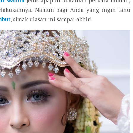
ut wanita
jenis apapun bukanlah perkara mudah,
elakukannya. Namun bagi Anda yang ingin tahu
mbu
t
, simak ulasan ini sampai akhir!