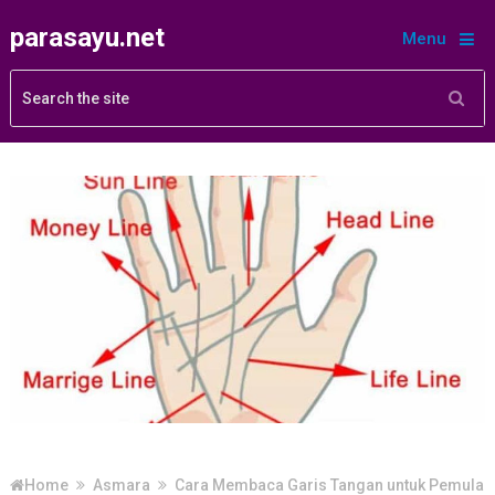
parasayu.net
Menu
Home
Asmara
Cara Membaca Garis Tangan untuk Pemula