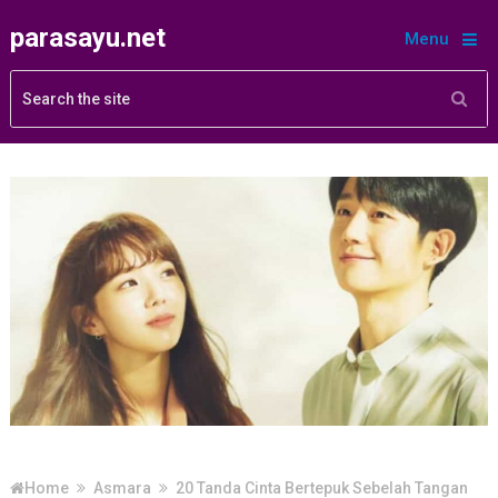
parasayu.net
Menu
Home
Asmara
20 Tanda Cinta Bertepuk Sebelah Tangan