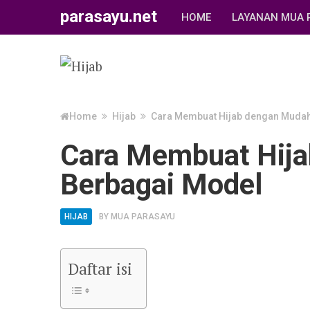
parasayu.net
HOME
LAYANAN MUA 
Home
Hijab
Cara Membuat Hijab dengan Mudah
Cara Membuat Hij
Berbagai Model
HIJAB
BY
MUA PARASAYU
Daftar isi