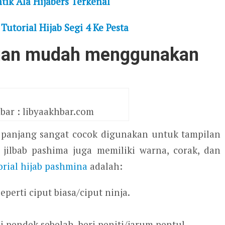
ik Ala Hijabers Terkenal
torial Hijab Segi 4 Ke Pesta
gan mudah menggunakan
ar : libyaakhbar.com
i panjang sangat cocok digunakan untuk tampilan
, jilbab pashima juga memiliki warna, corak, dan
orial hijab pashmina
adalah:
perti ciput biasa/ciput ninja.
 pendek sebelah, beri peniti/jarum pentul.