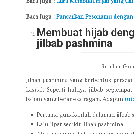
Baca Juga :
Cara Membuat Hijab yang Cant
Baca Juga :
Pancarkan Pesonamu dengan Tu
Membuat hijab den
jilbab pashmina
Sumber Gamb
Jilbab pashmina yang berbentuk perseg
kasual. Seperti halnya jilbab segiempat
bahan yang beraneka ragam. Adapun
tut
Pertama gunakanlah dalaman jilbab se
Lalu lipat sedikit jilbab pashmina.
Atur panjang jilbab pashmina menjadi