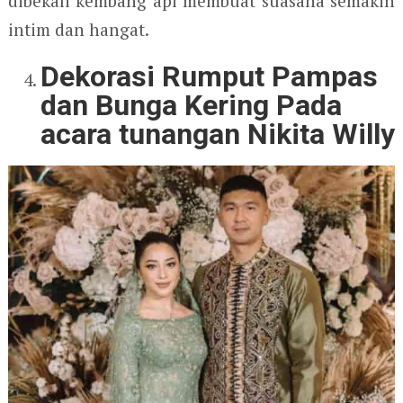
dibekali kembang api membuat suasana semakin
intim dan hangat.
Dekorasi Rumput Pampas
dan Bunga Kering Pada
acara tunangan Nikita Willy