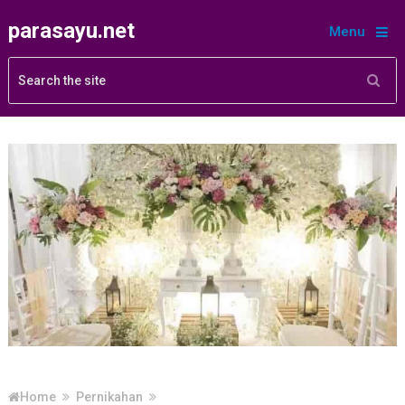
parasayu.net
Menu
Home
Pernikahan