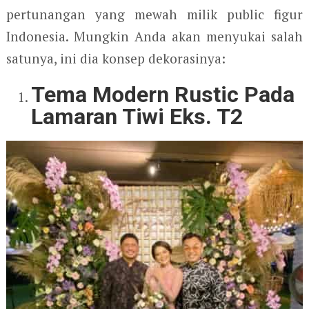
pertunangan yang mewah milik public figur
Indonesia. Mungkin Anda akan menyukai salah
satunya, ini dia konsep dekorasinya:
Tema Modern Rustic Pada
Lamaran Tiwi Eks. T2