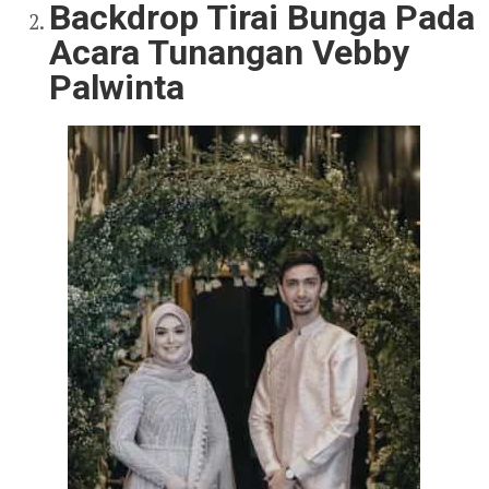
Backdrop Tirai Bunga Pada
Acara Tunangan Vebby
Palwinta