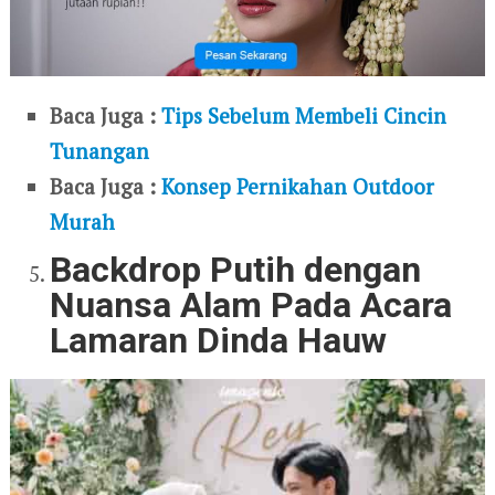
Baca Juga :
Tips Sebelum Membeli Cincin
Tunangan
Baca Juga :
Konsep Pernikahan Outdoor
Murah
Backdrop Putih dengan
Nuansa Alam Pada Acara
Lamaran Dinda Hauw