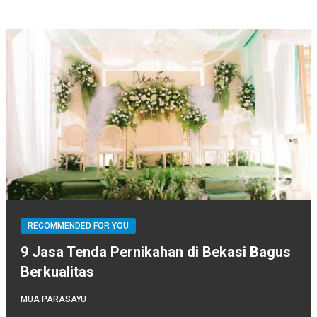
RECOMMENDED FOR YOU
9 Jasa Tenda Pernikahan di Bekasi Bagus
Berkualitas
MUA PARASAYU