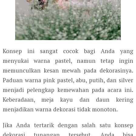
Konsep ini sangat cocok bagi Anda yang
menyukai warna pastel, namun tetap ingin
memunculkan kesan mewah pada dekorasinya.
Paduan warna pink pastel, abu, putih, dan silver
menjadi pelengkap kemewahan pada acara ini.
Keberadaan, meja kayu dan daun kering
menjadikan warna dekorasi tidak monoton.
Jika Anda tertarik dengan salah satu konsep
dekorasi tunangan tersebut, Anda bisa