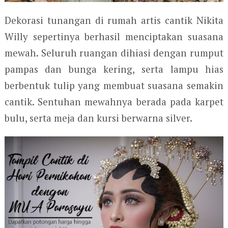
Dekorasi tunangan di rumah artis cantik Nikita
Willy sepertinya berhasil menciptakan suasana
mewah. Seluruh ruangan dihiasi dengan rumput
pampas dan bunga kering, serta lampu hias
berbentuk tulip yang membuat suasana semakin
cantik. Sentuhan mewahnya berada pada karpet
bulu, serta meja dan kursi berwarna silver.