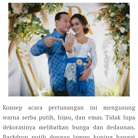
Konsep acara pertunangan ini mengusung
warna serba putih, hijau, dan emas. Tidak lupa
dekorasinya melibatkan bunga dan dedaunan.
Backdrop putih dengan lampu kuning hangat