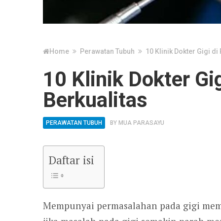
Home
Perawatan Tubuh
10 Klinik Dokter Gigi d
10 Klinik Dokter Gi
Berkualitas
PERAWATAN TUBUH
BY
MUA PARASAYU
Daftar isi
Mempunyai permasalahan pada gigi membu