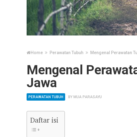
Home
Perawatan Tubuh
Mengenal Perawatan Tu
Mengenal Perawata
Jawa
PERAWATAN TUBUH
BY
MUA PARASAYU
Daftar isi