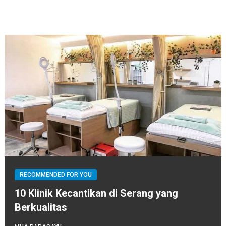
RECOMMENDED FOR YOU
10 Klinik Kecantikan di Serang yang
Berkualitas