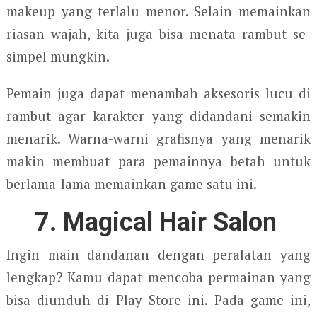
makeup yang terlalu menor. Selain memainkan
riasan wajah, kita juga bisa menata rambut se-
simpel mungkin.
Pemain juga dapat menambah aksesoris lucu di
rambut agar karakter yang didandani semakin
menarik. Warna-warni grafisnya yang menarik
makin membuat para pemainnya betah untuk
berlama-lama memainkan game satu ini.
7. Magical Hair Salon
Ingin main dandanan dengan peralatan yang
lengkap? Kamu dapat mencoba permainan yang
bisa diunduh di Play Store ini. Pada game ini,