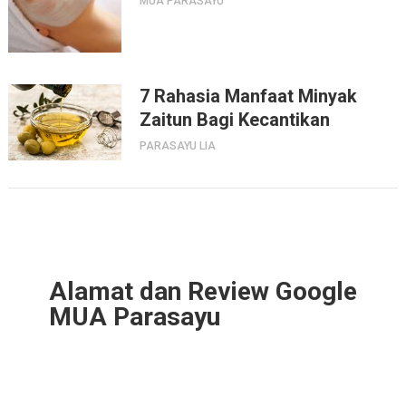
MUA PARASAYU
7 Rahasia Manfaat Minyak
Zaitun Bagi Kecantikan
PARASAYU LIA
Alamat dan Review Google
MUA Parasayu