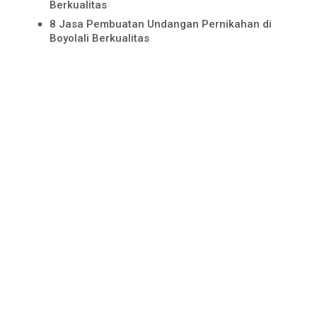
Berkualitas
8 Jasa Pembuatan Undangan Pernikahan di
Boyolali Berkualitas