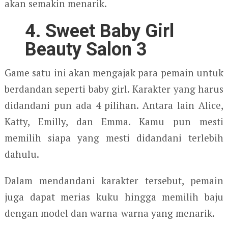
akan semakin menarik.
4. Sweet Baby Girl
Beauty Salon 3
Game satu ini akan mengajak para pemain untuk
berdandan seperti baby girl. Karakter yang harus
didandani pun ada 4 pilihan. Antara lain Alice,
Katty, Emilly, dan Emma. Kamu pun mesti
memilih siapa yang mesti didandani terlebih
dahulu.
Dalam mendandani karakter tersebut, pemain
juga dapat merias kuku hingga memilih baju
dengan model dan warna-warna yang menarik.