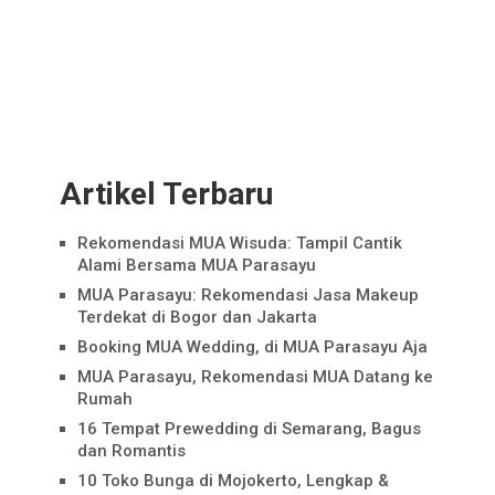
Artikel Terbaru
Rekomendasi MUA Wisuda: Tampil Cantik
Alami Bersama MUA Parasayu
MUA Parasayu: Rekomendasi Jasa Makeup
Terdekat di Bogor dan Jakarta
Booking MUA Wedding, di MUA Parasayu Aja
MUA Parasayu, Rekomendasi MUA Datang ke
Rumah
16 Tempat Prewedding di Semarang, Bagus
dan Romantis
10 Toko Bunga di Mojokerto, Lengkap &