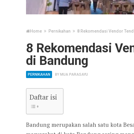
Home
Pernikahan
8 Rekomendasi Vendor Tend
8 Rekomendasi Ven
di Bandung
PERNIKAHAN
BY
MUA PARASAYU
Daftar isi
Bandung merupakan salah satu kota Besa