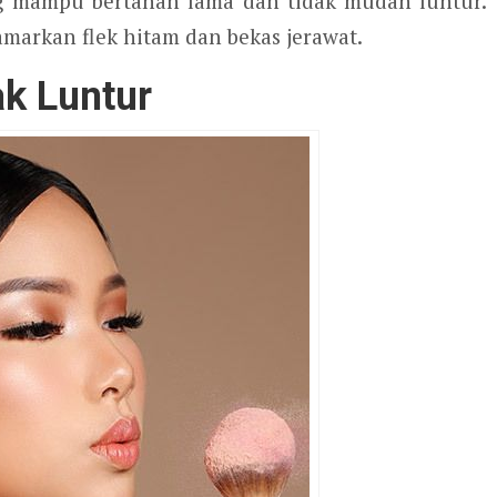
ng mampu bertahan lama dan tidak mudah luntur.
markan flek hitam dan bekas jerawat.
k Luntur