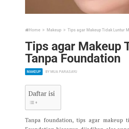
Home
Makeup
Tips agar Makeup Tidak Luntur 
Tips agar Makeup 
Tanpa Foundation
MAKEUP
BY
MUA PARASAYU
Daftar isi
Tanpa foundation, tips agar makeup t