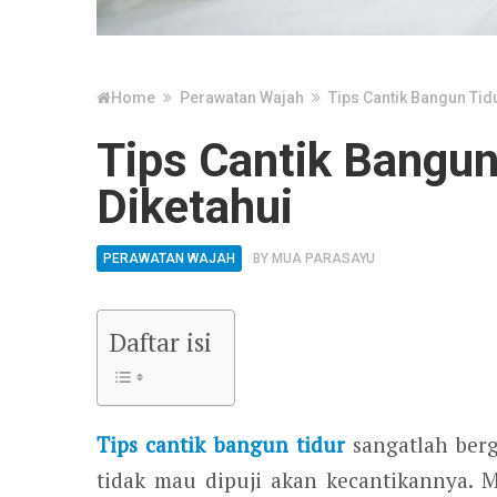
Home
Perawatan Wajah
Tips Cantik Bangun Tid
Tips Cantik Bangun
Diketahui
PERAWATAN WAJAH
BY
MUA PARASAYU
Daftar isi
Tips cantik bangun tidur
sangatlah berg
tidak mau dipuji akan kecantikannya. 