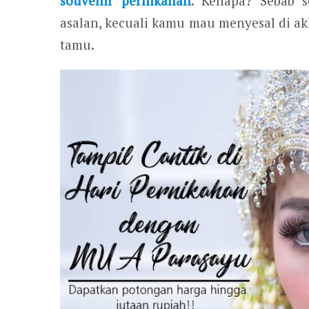
souvenir pernikahan
. Kenapa? Sebab s
asalan, kecuali kamu mau menyesal di ak
tamu.