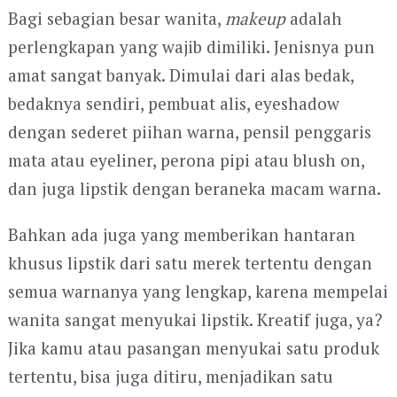
Bagi sebagian besar wanita,
makeup
adalah
perlengkapan yang wajib dimiliki. Jenisnya pun
amat sangat banyak. Dimulai dari alas bedak,
bedaknya sendiri, pembuat alis, eyeshadow
dengan sederet piihan warna, pensil penggaris
mata atau eyeliner, perona pipi atau blush on,
dan juga lipstik dengan beraneka macam warna.
Bahkan ada juga yang memberikan hantaran
khusus lipstik dari satu merek tertentu dengan
semua warnanya yang lengkap, karena mempelai
wanita sangat menyukai lipstik. Kreatif juga, ya?
Jika kamu atau pasangan menyukai satu produk
tertentu, bisa juga ditiru, menjadikan satu