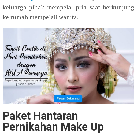
keluarga pihak mempelai pria saat berkunjung
ke rumah mempelaii wanita.
Paket Hantaran
Pernikahan Make Up