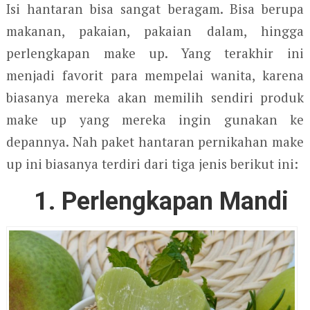
Isi hantaran bisa sangat beragam. Bisa berupa
makanan, pakaian, pakaian dalam, hingga
perlengkapan make up. Yang terakhir ini
menjadi favorit para mempelai wanita, karena
biasanya mereka akan memilih sendiri produk
make up yang mereka ingin gunakan ke
depannya. Nah paket hantaran pernikahan make
up ini biasanya terdiri dari tiga jenis berikut ini:
1. Perlengkapan Mandi