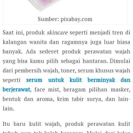
Sumber: pixabay.com
Saat ini, produk
skincare
seperti menjadi tren di
kalangan wanita dan ragamnya juga luar biasa
banyak. Ada sederet produk perawatan wajah
yang bisa kamu pilih sebagai hantaran. Dimulai
dari pembersih wajah, toner, serum khusus wajah
seperti
serum untuk kulit berminyak dan
berjerawat
, face mist, beragam pilihan masker,
bentuk dan aroma, krim tabir surya, dan lain-
lain.
Itu baru kulit wajah, produk perawatan kulit