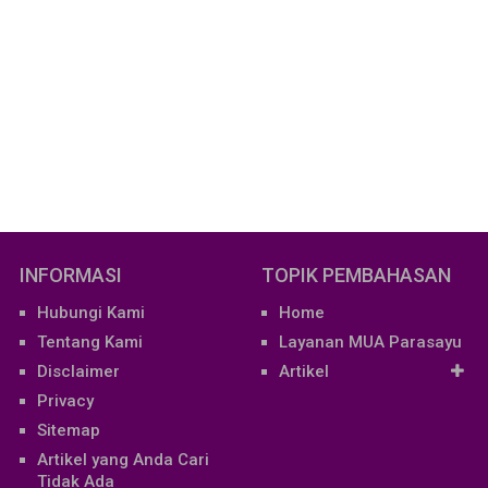
INFORMASI
TOPIK PEMBAHASAN
Hubungi Kami
Home
Tentang Kami
Layanan MUA Parasayu
Disclaimer
Artikel
Privacy
Sitemap
Artikel yang Anda Cari
Tidak Ada