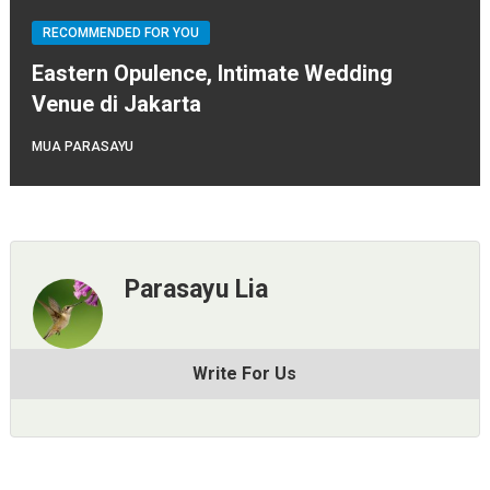
RECOMMENDED FOR YOU
Eastern Opulence, Intimate Wedding
Venue di Jakarta
MUA PARASAYU
Parasayu Lia
Write For Us