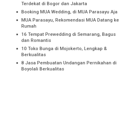
Terdekat di Bogor dan Jakarta
Booking MUA Wedding, di MUA Parasayu Aja
MUA Parasayu, Rekomendasi MUA Datang ke
Rumah
16 Tempat Prewedding di Semarang, Bagus
dan Romantis
10 Toko Bunga di Mojokerto, Lengkap &
Berkualitas
8 Jasa Pembuatan Undangan Pernikahan di
Boyolali Berkualitas