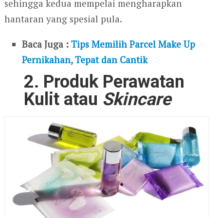
sehingga kedua mempelai mengharapkan
hantaran yang spesial pula.
Baca Juga :
Tips Memilih Parcel Make Up
Pernikahan, Tepat dan Cantik
2. Produk Perawatan
Kulit atau
Skincare