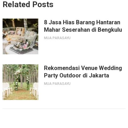
Related Posts
8 Jasa Hias Barang Hantaran
Mahar Seserahan di Bengkulu
MUA PARASAYU
Rekomendasi Venue Wedding
Party Outdoor di Jakarta
MUA PARASAYU