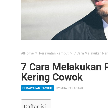
Home
Perawatan Rambut
7 Cara Melakukan Pe
7 Cara Melakukan 
Kering Cowok
PERAWATAN RAMBUT
BY
MUA PARASAYU
Daftar isi