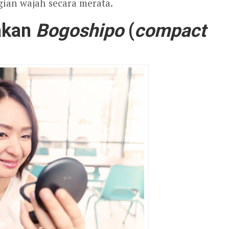
ian wajah secara merata.
akan
Bogoshipo
(
compact