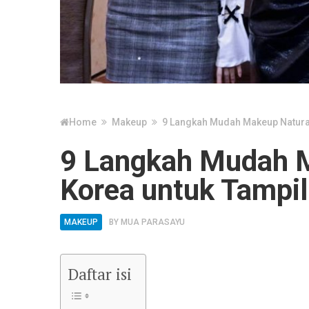
Home
Makeup
9 Langkah Mudah Makeup Natural
9 Langkah Mudah 
Korea untuk Tampil
MAKEUP
BY
MUA PARASAYU
Daftar isi