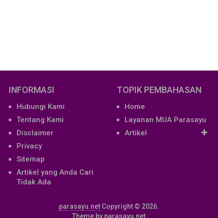
INFORMASI
TOPIK PEMBAHASAN
Hubungi Kami
Home
Tentang Kami
Layanan MUA Parasayu
Disclaimer
Artikel
Privacy
Sitemap
Artikel yang Anda Cari
Tidak Ada
parasayu.net
Copyright © 2026.
Theme by
parasayu.net