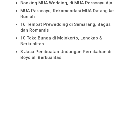
Booking MUA Wedding, di MUA Parasayu Aja
MUA Parasayu, Rekomendasi MUA Datang ke
Rumah
16 Tempat Prewedding di Semarang, Bagus
dan Romantis
10 Toko Bunga di Mojokerto, Lengkap &
Berkualitas
8 Jasa Pembuatan Undangan Pernikahan di
Boyolali Berkualitas