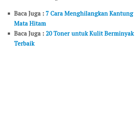
Baca Juga :
7 Cara Menghilangkan Kantung
Mata Hitam
Baca Juga :
20 Toner untuk Kulit Berminyak
Terbaik