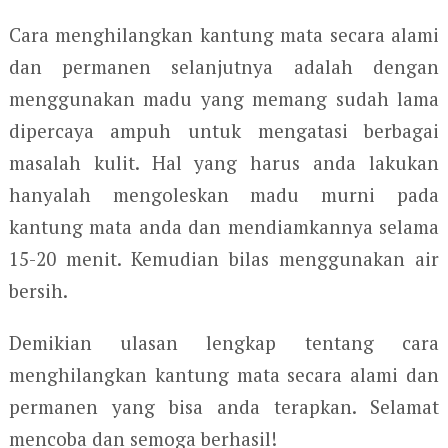
Cara menghilangkan kantung mata secara alami
dan permanen selanjutnya adalah dengan
menggunakan madu yang memang sudah lama
dipercaya ampuh untuk mengatasi berbagai
masalah kulit. Hal yang harus anda lakukan
hanyalah mengoleskan madu murni pada
kantung mata anda dan mendiamkannya selama
15-20 menit. Kemudian bilas menggunakan air
bersih.
Demikian ulasan lengkap tentang cara
menghilangkan kantung mata secara alami dan
permanen yang bisa anda terapkan. Selamat
mencoba dan semoga berhasil!