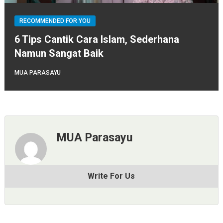
RECOMMENDED FOR YOU
6 Tips Cantik Cara Islam, Sederhana
Namun Sangat Baik
MUA PARASAYU
MUA Parasayu
Write For Us