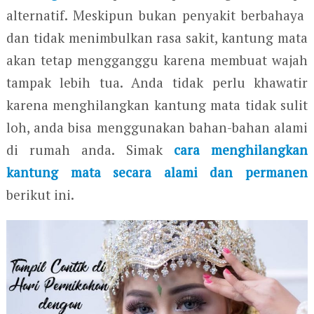
alternatif. Meskipun bukan penyakit berbahaya
dan tidak menimbulkan rasa sakit, kantung mata
akan tetap mengganggu karena membuat wajah
tampak lebih tua. Anda tidak perlu khawatir
karena menghilangkan kantung mata tidak sulit
loh, anda bisa menggunakan bahan-bahan alami
di rumah anda. Simak
cara menghilangkan
kantung mata secara alami dan permanen
berikut ini.