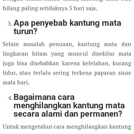
hilang paling setidaknya 3 hari saja.
Apa penyebab kantung mata
turun?
Selain masalah penuaan, kantung mata dan
lingkaran hitam yang muncul disekitar mata
juga bisa disebabkan karena kelelahan, kurang
tidur, atau terlalu sering terkena paparan sinar
mata hari.
Bagaimana cara
menghilangkan kantung mata
secara alami dan permanen?
Untuk mengetahui cara menghilangkan kantung