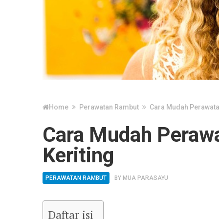
Home
Perawatan Rambut
Cara Mudah Perawata
Cara Mudah Perawa
Keriting
PERAWATAN RAMBUT
BY
MUA PARASAYU
Daftar isi