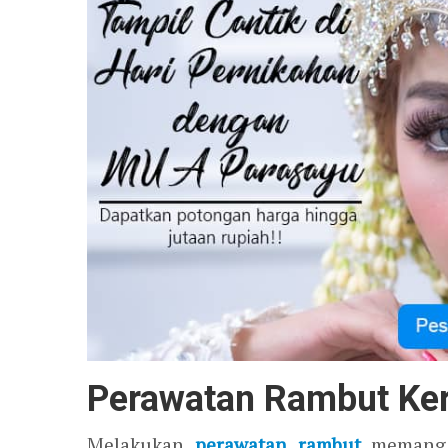
Perawatan Rambut Keri
Melakukan
perawatan rambut
memang m