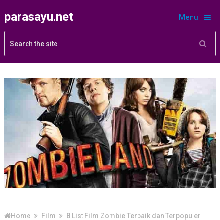
parasayu.net
Menu
Home
Film
8 List Film Zombie Terbaik dan Terpopuler