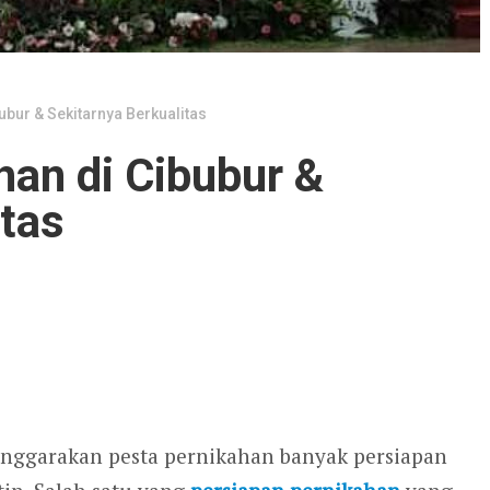
bur & Sekitarnya Berkualitas
an di Cibubur &
itas
lenggarakan pesta pernikahan banyak persiapan