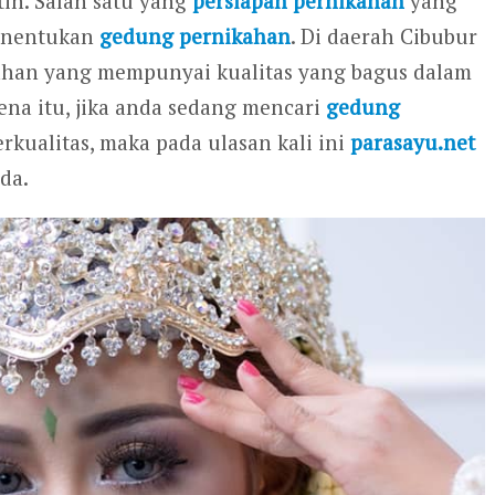
in. Salah satu yang
persiapan pernikahan
yang
menentukan
gedung pernikahan
. Di daerah Cibubur
kahan yang mempunyai kualitas yang bagus dalam
na itu, jika anda sedang mencari
gedung
rkualitas, maka pada ulasan kali ini
parasayu.net
da.