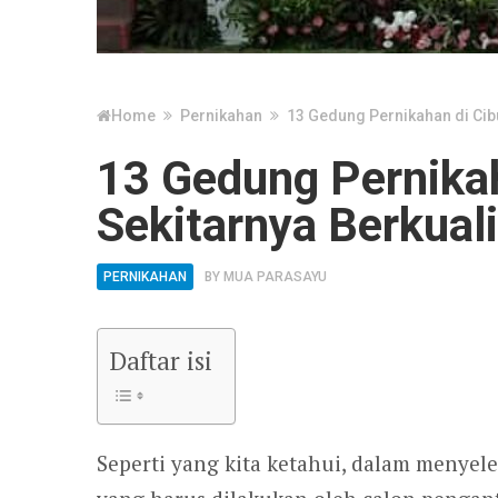
Home
Pernikahan
13 Gedung Pernikahan di Cibu
13 Gedung Pernikah
Sekitarnya Berkual
PERNIKAHAN
BY
MUA PARASAYU
Daftar isi
Seperti yang kita ketahui, dalam menye