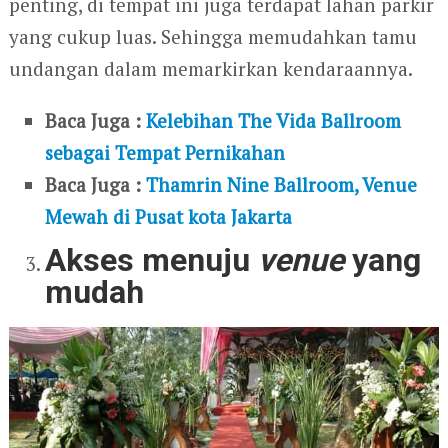
penting, di tempat ini juga terdapat lahan parkir
yang cukup luas. Sehingga memudahkan tamu
undangan dalam memarkirkan kendaraannya.
Baca Juga :
Kelebihan The Vida Ballroom
sebagai Tempat Pernikahan
Baca Juga :
Thamrin Nine Ballroom, Venue
Mewah di Pusat kota Jakarta
Akses menuju
venue
yang
mudah