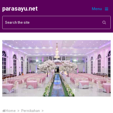
parasayu.net
Menu
Home
Pernikahan