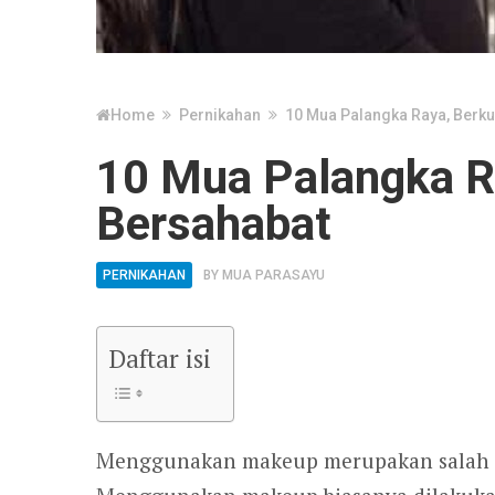
Home
Pernikahan
10 Mua Palangka Raya, Berku
10 Mua Palangka Ra
Bersahabat
PERNIKAHAN
BY
MUA PARASAYU
Daftar isi
Menggunakan makeup merupakan salah sa