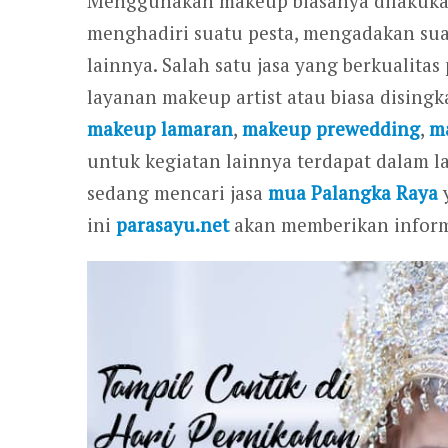
Menggunakan makeup biasanya dilakukan 
menghadiri suatu pesta, mengadakan suat
lainnya. Salah satu jasa yang berkualita
layanan makeup artist atau biasa dising
makeup lamaran
,
makeup prewedding
,
m
untuk kegiatan lainnya terdapat dalam la
sedang mencari jasa
mua Palangka Raya
y
ini
parasayu.net
akan memberikan inform