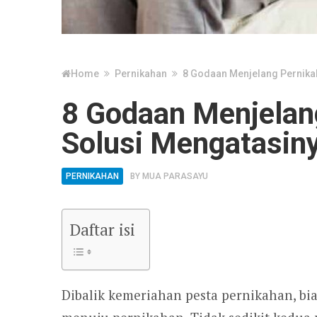
Home
Pernikahan
8 Godaan Menjelang Pernika
8 Godaan Menjelan
Solusi Mengatasin
PERNIKAHAN
BY
MUA PARASAYU
Daftar isi
Dibalik kemeriahan pesta pernikahan, bi